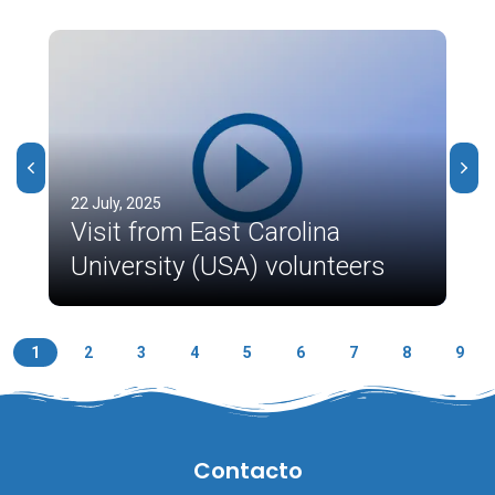
22 July, 2025
Visit from East Carolina
University (USA) volunteers
1
2
3
4
5
6
7
8
9
Contacto