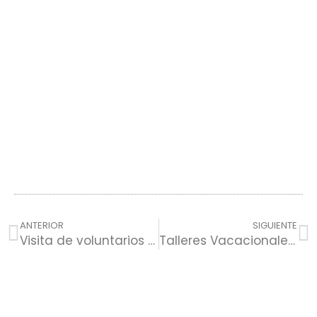
ANTERIOR
SIGUIENTE
Visita de voluntarios de la Universidad del Este de Carolina (EEUU)
Talleres Vacacionales en la Sede Soledad