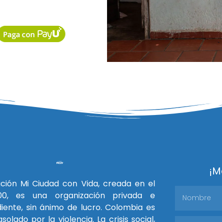
¡M
ción Mi Ciudad con Vida, creada en el
0, es una organización privada e
iente, sin ánimo de lucro. Colombia es
solado por la violencia. La crisis social,