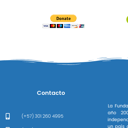
Contacto
La Funda
año 200
(+57) 301 260 4995
independ
un país a