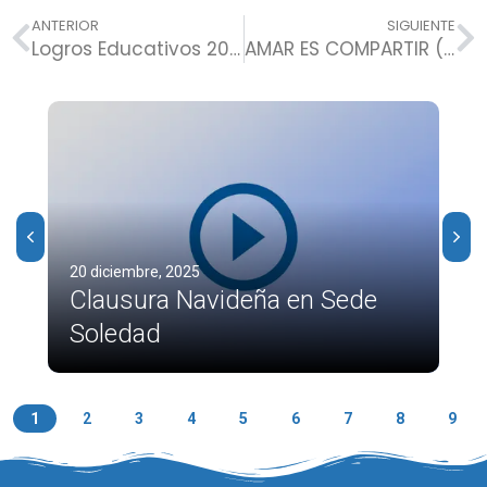
ANTERIOR
SIGUIENTE
Logros Educativos 2022
AMAR ES COMPARTIR (Cabica)
20 diciembre, 2025
Clausura Navideña en Sede
Soledad
1
2
3
4
5
6
7
8
9