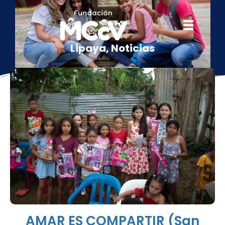
Lipaya
,
Noticias
AMAR ES COMPARTIR (San